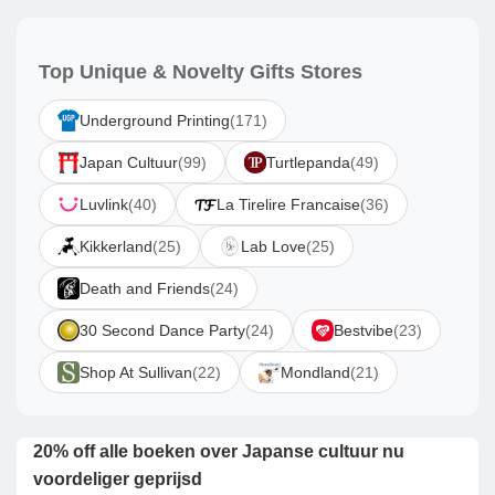
Top Unique & Novelty Gifts Stores
Underground Printing
(171)
Japan Cultuur
(99)
Turtlepanda
(49)
Luvlink
(40)
La Tirelire Francaise
(36)
Kikkerland
(25)
Lab Love
(25)
Death and Friends
(24)
30 Second Dance Party
(24)
Bestvibe
(23)
Shop At Sullivan
(22)
Mondland
(21)
20% off alle boeken over Japanse cultuur nu
voordeliger geprijsd