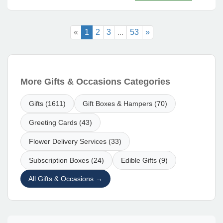
«
1
2
3
...
53
»
More Gifts & Occasions Categories
Gifts (1611)
Gift Boxes & Hampers (70)
Greeting Cards (43)
Flower Delivery Services (33)
Subscription Boxes (24)
Edible Gifts (9)
All Gifts & Occasions →